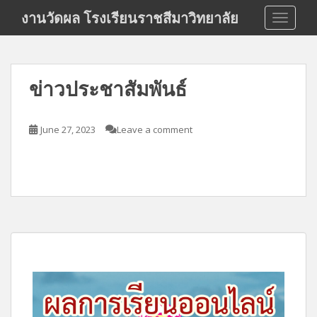
S
งานวัดผล โรงเรียนราชสีมาวิทยาลัย
TOGGLE
k
i
p
t
ข่าวประชาสัมพันธ์
o
m
a
June 27, 2023
Leave a comment
i
n
c
o
n
t
e
n
t